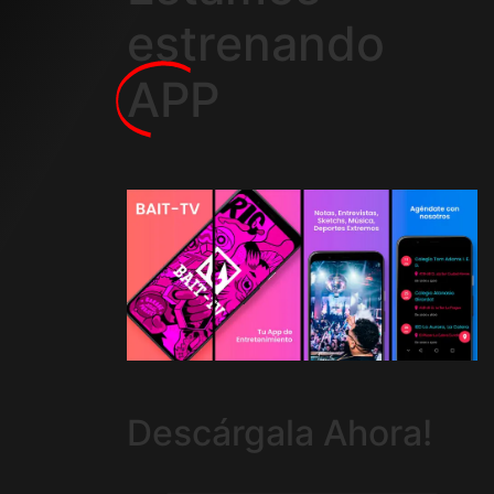
estrenando
APP
Descárgala Ahora!